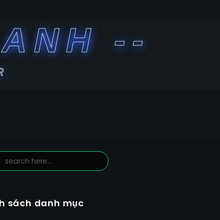
ANH --
R
h sách danh mục