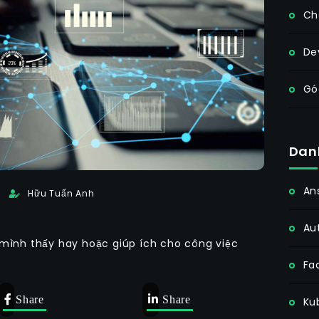
Ch
De
Gó
Dan
An
Hữu Tuấn Anh
Au
ình thấy hay hoặc giúp ích cho công việc
Fa
Share
Share
Ku