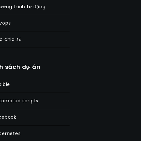
ương trình tự động
vops
c chia sẻ
h sách dự án
sible
tomated scripts
cebook
bernetes